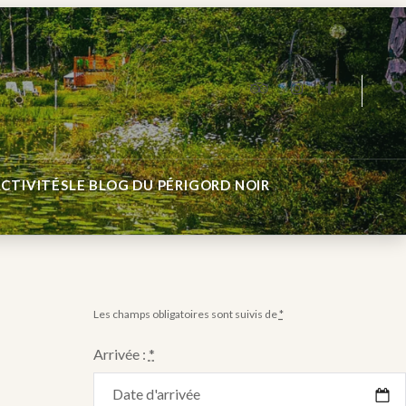
TRIPADVISOR
INSTAGRAM
FACEBOOK
CTIVITÉS
LE BLOG DU PÉRIGORD NOIR
Les champs obligatoires sont suivis de
*
Arrivée :
*